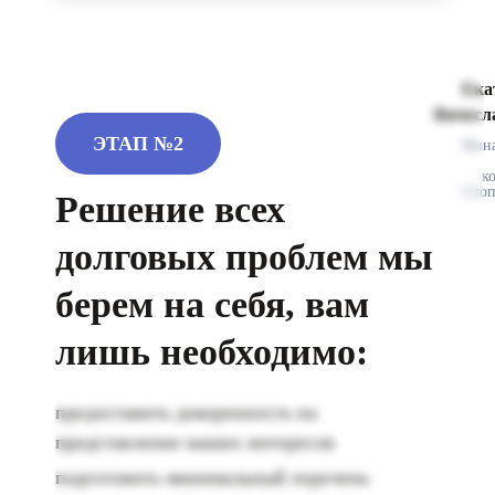
Ека
Вячесл
ЭТАП №2
Фин
к
Стоп
Решение всех
долговых
проблем мы
берем на себя,
вам
лишь необходимо:
предоставить доверенность на
представление ваших интересов
подготовить минимальный перечень