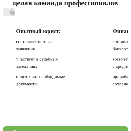
целая команда профессионалов
Опытный юрист:
Финанс
составляет исковые
составля
заявления
банкротс
участвует в судебных
возьмет 
заседаниях
с кредит
подготовит необходимые
прорабат
документы
сохранен