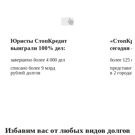
Юристы СтопКредит
«СтопКр
выиграли 100% дел:
сегодня —
завершено более 4 000 дел
более 125 с
списано более 9 млрд
представите
рублей долгов
в 2 городах
Избавим вас от любых видов долгов